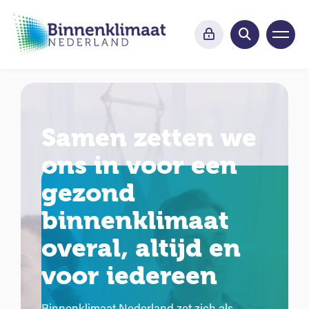
Samen zetten we
ons in voor een
gezond
binnenklimaat
overal, altijd en
voor iedereen