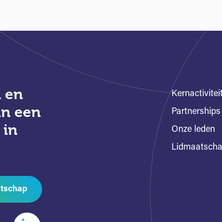
 en
Kernactivitei
an een
Partnerships
 in
Onze leden
Lidmaatsch
tschap