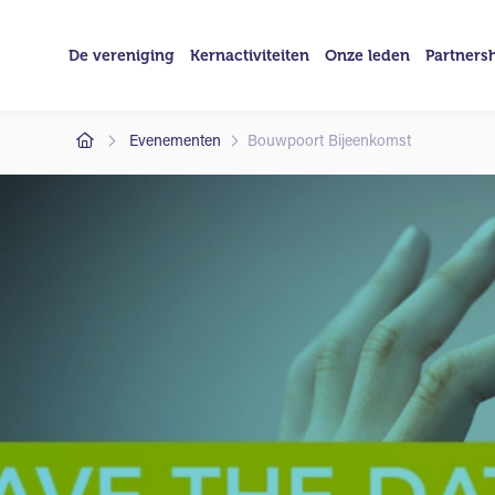
De vereniging
Kernactiviteiten
Onze leden
Partners
Evenementen
Bouwpoort Bijeenkomst