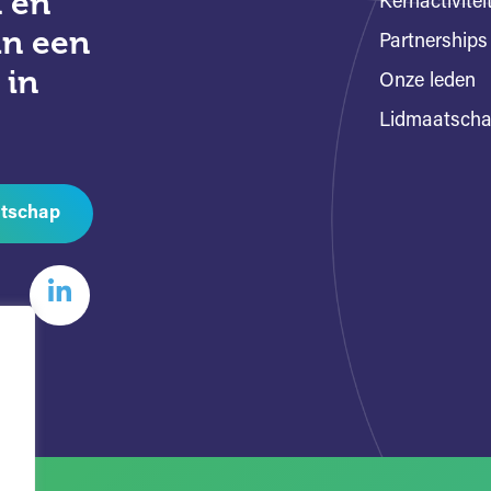
 en
Kernactivitei
an een
Partnerships
 in
Onze leden
Lidmaatsch
tschap