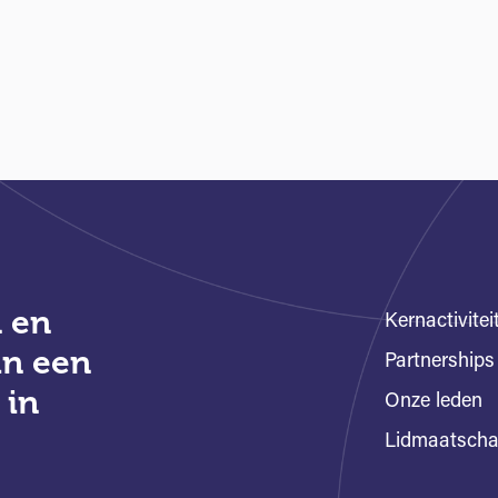
 en
Kernactivitei
an een
Partnerships
 in
Onze leden
Lidmaatsch