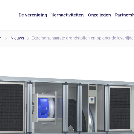
De vereniging
Kernactiviteiten
Onze leden
Partners
Nieuws
Extreme schaarste grondstoffen en oplopende levertijde