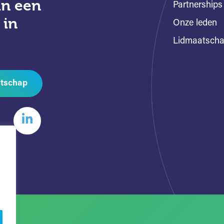
an een
Partnerships
 in
Onze leden
Lidmaatsch
tschap