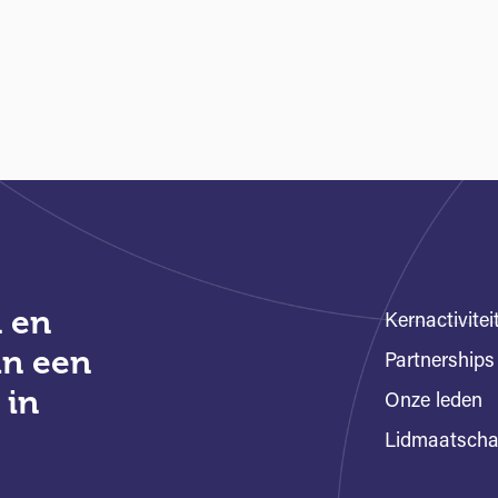
 en
Kernactivitei
an een
Partnerships
 in
Onze leden
Lidmaatsch