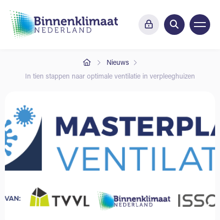
Nieuws
In tien stappen naar optimale ventilatie in verpleeghuizen