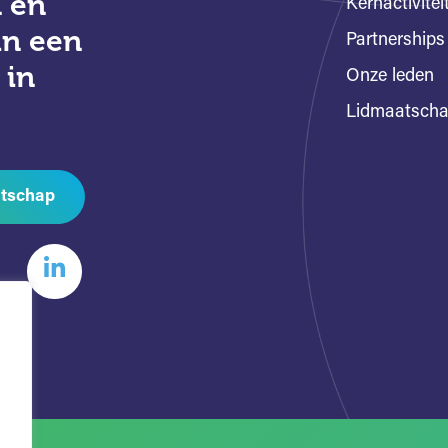
 en
Kernactivitei
an een
Partnerships
 in
Onze leden
Lidmaatsch
tschap