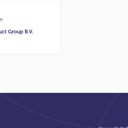
21
uct Group B.V.