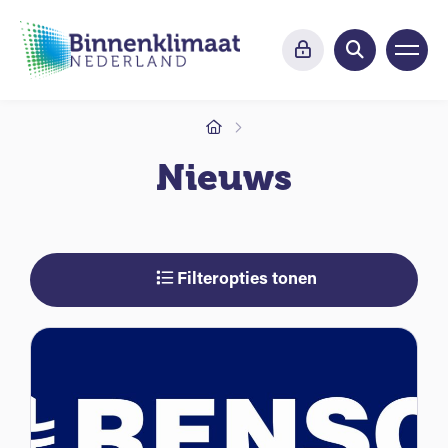
Nieuws
Filteropties tonen