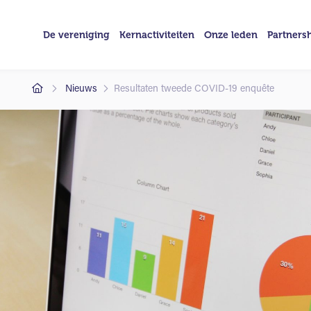
De vereniging
Kernactiviteiten
Onze leden
Partners
Nieuws
Resultaten tweede COVID-19 enquête