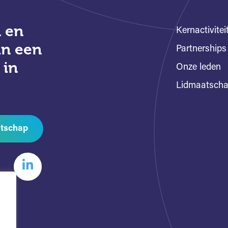
 en
Kernactivitei
an een
Partnerships
 in
Onze leden
Lidmaatsch
tschap