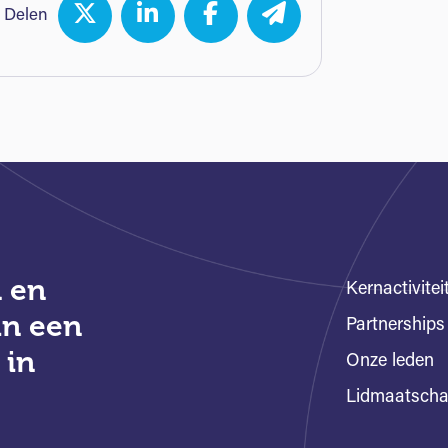
Delen
 en
Kernactivitei
an een
Partnerships
 in
Onze leden
Lidmaatsch