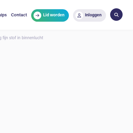
hips
Contact
Lid worden
Inloggen
ijn stof in binnenlucht