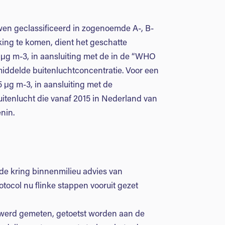
n geclassificeerd in zogenoemde A-, B-
king te komen, dient het geschatte
 μg m-3, in aansluiting met de in de “WHO
emiddelde buitenluchtconcentratie. Voor een
25 μg m-3, in aansluiting met de
itenlucht die vanaf 2015 in Nederland van
enin.
 de kring binnenmilieu advies van
otocol nu flinke stappen vooruit gezet
 werd gemeten, getoetst worden aan de