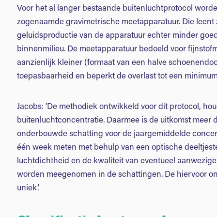
Voor het al langer bestaande buitenluchtprotocol wor
zogenaamde gravimetrische meetapparatuur. Die leent 
geluidsproductie van de apparatuur echter minder goed
binnenmilieu. De meetapparatuur bedoeld voor fijnstof
aanzienlijk kleiner (formaat van een halve schoenendoos)
toepasbaarheid en beperkt de overlast tot een minimum
Jacobs: ‘De methodiek ontwikkeld voor dit protocol, hou
buitenluchtconcentratie. Daarmee is de uitkomst mee
onderbouwde schatting voor de jaargemiddelde concentr
één week meten met behulp van een optische deeltjes
luchtdichtheid en de kwaliteit van eventueel aanwezige l
worden meegenomen in de schattingen. De hiervoor ont
uniek.’