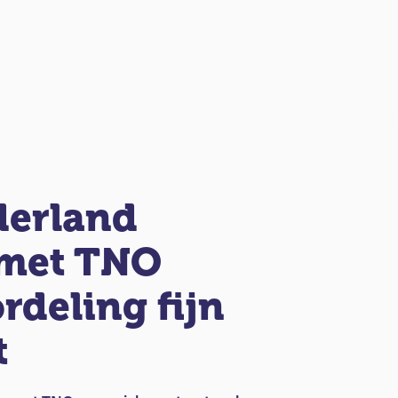
derland
 met TNO
rdeling fijn
t