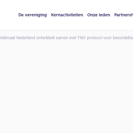
De vereniging
Kernactiviteiten
Onze leden
Partners
nklimaat Nederland ontwikkelt samen met TNO protocol voor beoordeling f