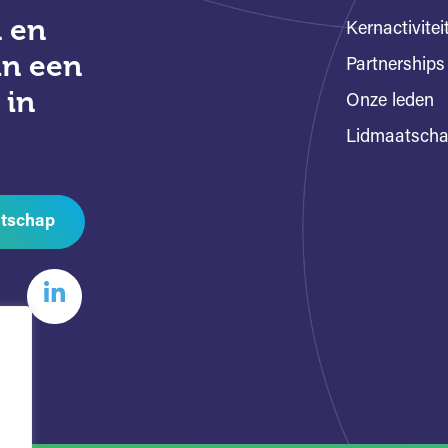
 en
Kernactivitei
an een
Partnerships
 in
Onze leden
Lidmaatsch
tschap