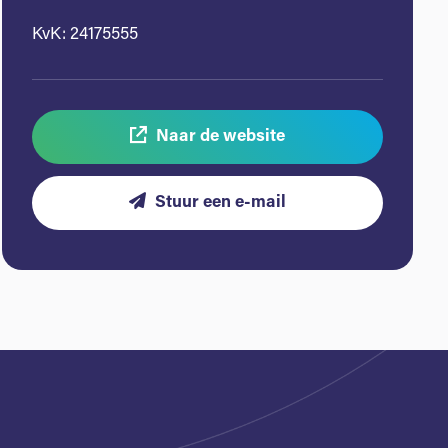
KvK: 24175555
Naar de website
Stuur een e-mail