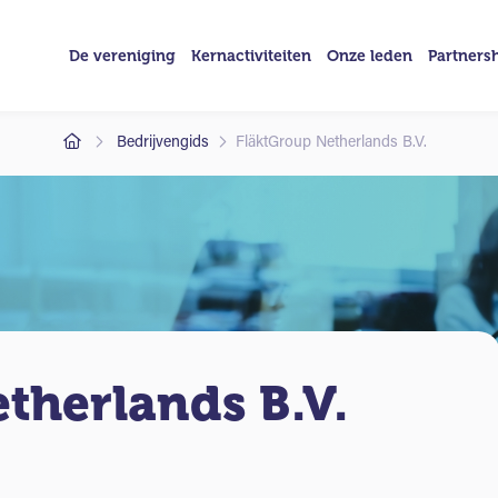
De vereniging
Kernactiviteiten
Onze leden
Partners
Bedrijvengids
FläktGroup Netherlands B.V.
therlands B.V.