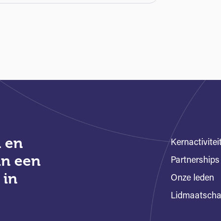
 en
Kernactivitei
an een
Partnerships
 in
Onze leden
Lidmaatsch